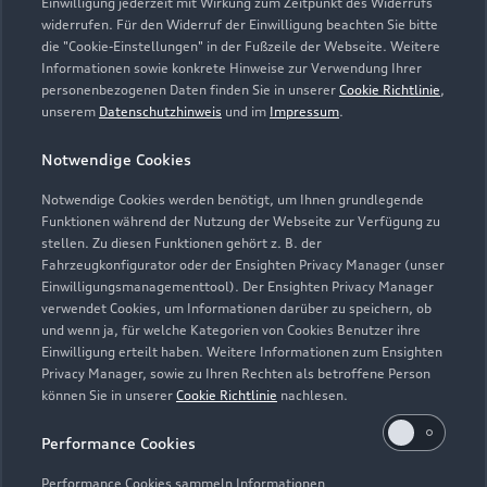
Einwilligung jederzeit mit Wirkung zum Zeitpunkt des Widerrufs
widerrufen. Für den Widerruf der Einwilligung beachten Sie bitte
info@auto-burgstaller.de
die "Cookie-Einstellungen" in der Fußzeile der Webseite. Weitere
Informationen sowie konkrete Hinweise zur Verwendung Ihrer
personenbezogenen Daten finden Sie in unserer
Cookie Richtlinie
,
Kontaktdaten herunterladen
unserem
Datenschutzhinweis
und im
Impressum
.
Notwendige Cookies
Öffnungszeiten
Notwendige Cookies werden benötigt, um Ihnen grundlegende
Funktionen während der Nutzung der Webseite zur Verfügung zu
stellen. Zu diesen Funktionen gehört z. B. der
Fahrzeugkonfigurator oder der Ensighten Privacy Manager (unser
Teile- und Zubehörverkauf
Einwilligungsmanagementtool). Der Ensighten Privacy Manager
Geschlossen
,
öffnet am
Donnerstag
verwendet Cookies, um Informationen darüber zu speichern, ob
08:00
und wenn ja, für welche Kategorien von Cookies Benutzer ihre
Einwilligung erteilt haben. Weitere Informationen zum Ensighten
Privacy Manager, sowie zu Ihren Rechten als betroffene Person
Service
können Sie in unserer
Cookie Richtlinie
nachlesen.
Geschlossen
,
öffnet am
Donnerstag
08:00
Performance Cookies
Performance Cookies sammeln Informationen