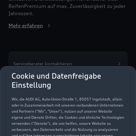
ReifenPremium auf max. Zuverlässigkeit zu jeder
Jahreszeit.
Mehr erfahren
Serviceberater kontaktieren
Cookie und Datenfreigabe
Einstellung
Servicetermin vereinbaren
Wir, die AUDI AG, Auto-Union-Straße 1, 85057 Ingolstadt, allein
oder in Zusammenarbeit mit unseren verbundenen Unternehmen
und Partnern ("Wir", "Unser"), nutzen auf unserer Website
eigene und Dienste Dritter, die Cookies und ähnliche Technologien
verwenden ("Dienste"), die uns helfen, unsere Website zu
Autohaus Burgstaller
verbessern, den Datenverkehr und die Nutzung zu analysieren
und auf Ihre Interessen zugeschnittene Inhalte anzuzeigen,